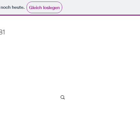
e noch heute.
Gleich loslegen
81